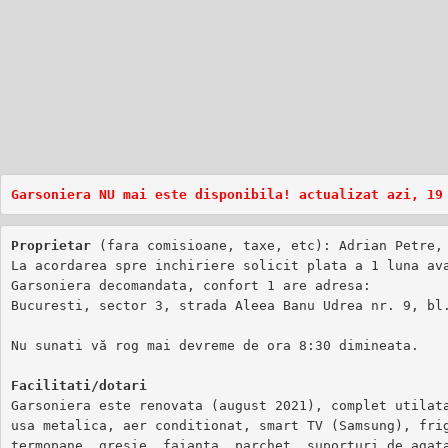
Proprietar
 (fara comisioane, taxe, etc): Adrian Petre,
La acordarea spre inchiriere solicit plata a 1 luna ava
Garsoniera decomandata, confort 1 are adresa: 

Nu sunati vă rog mai devreme de ora 8:30 dimineata.

Facilitati/dotari
Garsoniera este renovata (august 2021), complet utilata
usa metalica, aer conditionat, smart TV (Samsung), frig
termopane, gresie, faianta, parchet, suporturi de agata