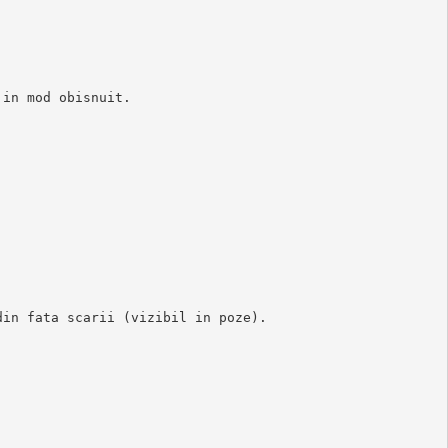
in mod obisnuit.

in fata scarii (vizibil in poze). 


