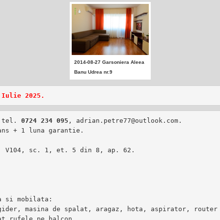
2014-08-27 Garsoniera Aleea
Banu Udrea nr.9
 tel. 
0724 234 095
, adrian.petre77@outlook.com.

ns + 1 luna garantie.

 si mobilata:

ider, masina de spalat, aragaz, hota, aspirator, router 
t rufele pe balcon.
