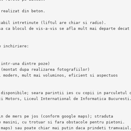
realizat din beton.

abil intretinute (liftul are chiar si radio).

a ca blocul de vis-a-vis se afla mult mai departe decat 
 inchiriere:

intr-una dintre poze)

(montat dupa realizarea fotografiilor)

 modern, mult mai voluminos, eficient si aspectuos

disponibile; seara parintii ies cu copii in parculetul d
i Motors, Liceul International de Informatica Bucuresti.
n de mers pe jos (conform google maps); straduta

 masini, cu trotuar si fara obstacole pentru pietoni.
