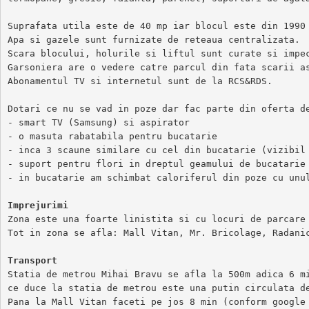
Suprafata utila este de 40 mp iar blocul este din 1990 
Apa si gazele sunt furnizate de reteaua centralizata.

Scara blocului, holurile si liftul sunt curate si impec
Garsoniera are o vedere catre parcul din fata scarii as
Abonamentul TV si internetul sunt de la RCS&RDS.

Dotari ce nu se vad in poze dar fac parte din oferta de
- smart TV (Samsung) si aspirator

- o masuta rabatabila pentru bucatarie

- inca 3 scaune similare cu cel din bucatarie (vizibil 
- suport pentru flori in dreptul geamului de bucatarie 
- in bucatarie am schimbat caloriferul din poze cu unul
Imprejurimi
Zona este una foarte linistita si cu locuri de parcare 
Tot in zona se afla: Mall Vitan, Mr. Bricolage, Radanic
Transport
Statia de metrou Mihai Bravu se afla la 500m adica 6 mi
ce duce la statia de metrou este una putin circulata de